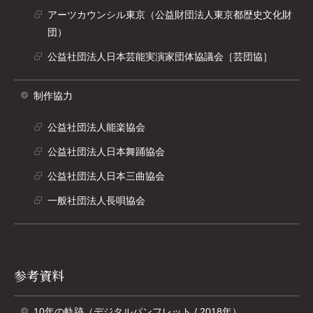
別
アーツカウンシル東京（公益財団法人東京都歴史文化財
で
ウ
団）
開
ィ
別
く
ン
公益社団法人日本芸能実演家団体協議会［芸団協］
ウ
別
ド
ィ
ウ
ウ
制作協力
ン
ィ
で
ド
ン
開
公益社団法人能楽協会
ウ
ド
別
く
で
公益社団法人日本舞踊協会
ウ
ウ
別
開
で
ィ
公益社団法人日本三曲協会
ウ
く
別
開
ン
ィ
一般社団法人長唄協会
ウ
く
ド
別
ン
ィ
ウ
ウ
ド
ン
で
ィ
ウ
ド
開
ン
で
参考資料
ウ
く
ド
開
で
ウ
く
開
10年の軌跡（デジタルパンフレット / 2018年）